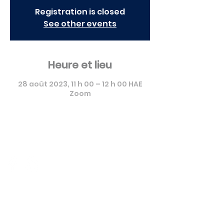
Registration is closed
See other events
Heure et lieu
28 août 2023, 11 h 00 – 12 h 00 HAE
Zoom
Pierre Fabre Dermo Cosmétique
Canada - Formation