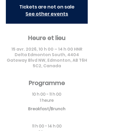
Tickets are not on sale
See other events
Heure et lieu
15 avr. 2026, 10 h 00 – 14 h 00 HNR
Delta Edmonton South, 4404
Gateway Blvd NW, Edmonton, AB T6H
5C2, Canada
Programme
10 h 00 - 11 h 00
1 heure
Breakfast/Brunch
11 h 00 - 14 h 00