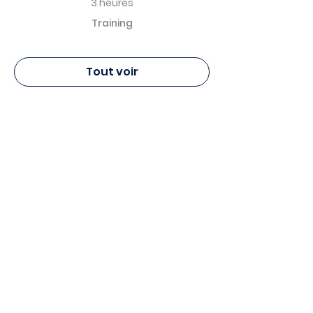
3 heures
Training
Tout voir
Pierre Fabre Dermo Cosmétique
Canada - Formation
9955, rue de Châteauneuf, bureau 115