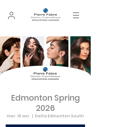
Edmonton Spring
2026
mer. 15 avr.
  |  
Delta Edmonton South