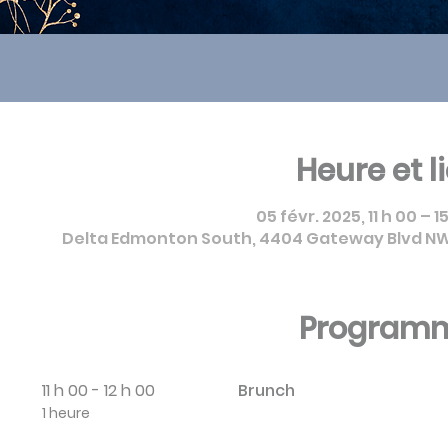
Heure et l
05 févr. 2025, 11 h 00 – 
Delta Edmonton South, 4404 Gateway Blvd NW
Program
11 h 00 - 12 h 00
Brunch
1 heure