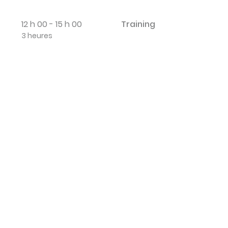
12 h 00 - 15 h 00
Training
3 heures