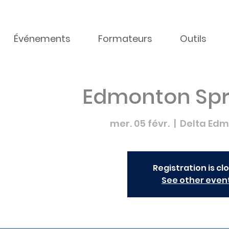
Événements
Formateurs
Outils
Edmonton Spr
mer. 05 févr.
  |  
Delta Edm
Registration is cl
See other even