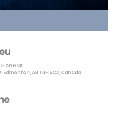
ieu
15 h 00 HNR
, Edmonton, AB T6H 5C2, Canada
me