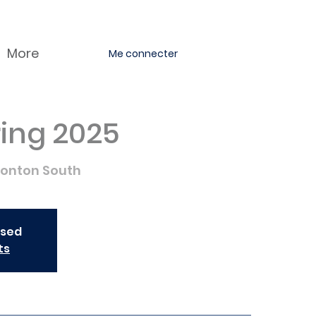
More
Me connecter
ing 2025
onton South
osed
ts