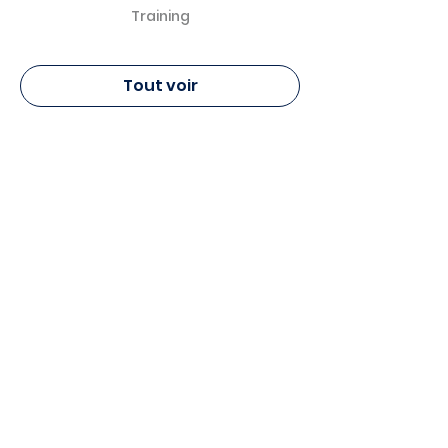
Training
Tout voir
Pierre Fabre Dermo Cosmétique
Canada - Formation
9955, rue de Châteauneuf, bureau 115
Brossard, Québec J4Z 3V5