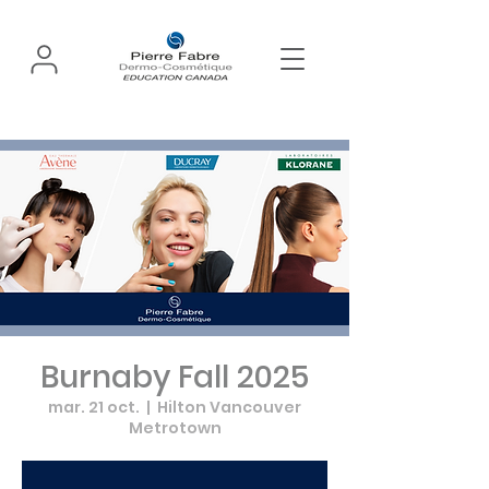
Burnaby Fall 2025
mar. 21 oct.
  |  
Hilton Vancouver
Metrotown