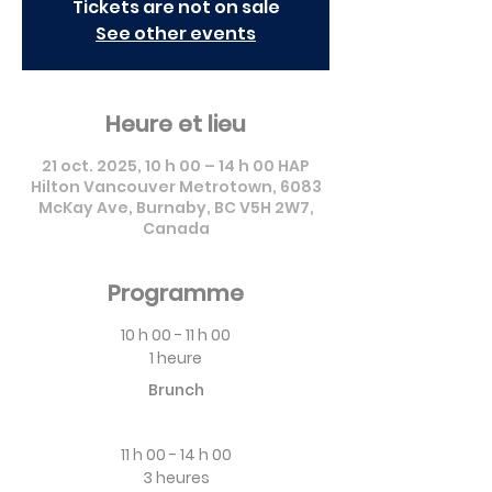
Tickets are not on sale
See other events
Heure et lieu
21 oct. 2025, 10 h 00 – 14 h 00 HAP
Hilton Vancouver Metrotown, 6083
McKay Ave, Burnaby, BC V5H 2W7,
Canada
Programme
10 h 00 - 11 h 00
1 heure
Brunch
11 h 00 - 14 h 00
3 heures