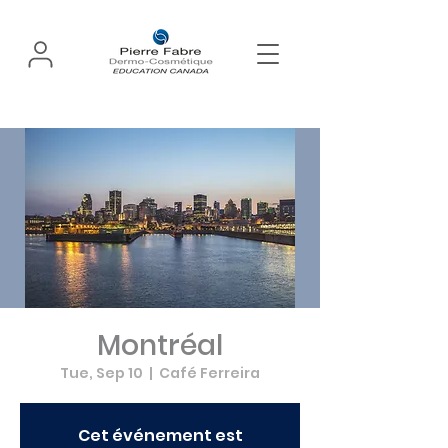
Montréal
Tue, Sep 10
  |  
Café Ferreira
Cet événement est